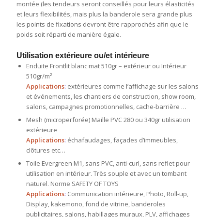
montée (les tendeurs seront conseillés pour leurs élasticités
et leurs flexibilités, mais plus la banderole sera grande plus
les points de fixations devront être rapprochés afin que le
poids soit réparti de manière égale.
Utilisation extérieure ou/et intérieure
Enduite Frontlit blanc mat 510gr – extérieur ou Intérieur
510gr/m²
Application
s
:
extérieures comme l’affichage sur les salons
et événements, les chantiers de construction, show room,
salons, campagnes promotionnelles, cache-barrière …
Mesh (microperforée) Maille PVC 280 ou 340gr utilisation
extérieure
Applications
:
échafaudages, façades d’immeubles,
clôtures etc…
Toile Evergreen M1, sans PVC, anti-curl, sans reflet pour
utilisation en intérieur. Très souple et avec un tombant
naturel. Norme SAFETY OF TOYS
Applications
:
Communication intérieure, Photo, Roll-up,
Display, kakemono, fond de vitrine, banderoles
publicitaires, salons, habillages muraux, PLV, affichages