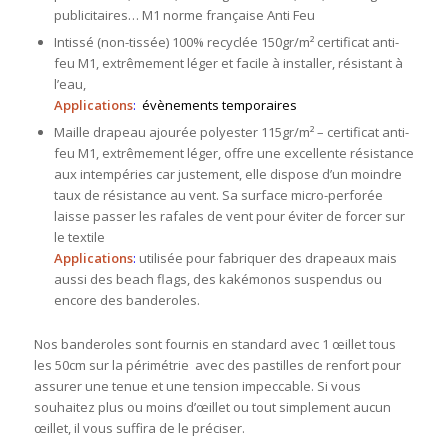
publicitaires… M1 norme française Anti Feu
Intissé (non-tissée) 100% recyclée 150gr/m² certificat anti-
feu M1, extrêmement léger et facile à installer, résistant à
l’eau,
Applications
:
évènements temporaires
Maille drapeau ajourée polyester 115gr/m² – certificat anti-
feu M1, extrêmement léger, offre une excellente résistance
aux intempéries car justement, elle dispose d’un moindre
taux de résistance au vent. Sa surface micro-perforée
laisse passer les rafales de vent pour éviter de forcer sur
le textile
Applications
:
utilisée pour fabriquer des drapeaux mais
aussi des beach flags, des kakémonos suspendus ou
encore des banderoles.
Nos banderoles sont fournis en standard avec 1 œillet tous
les 50cm sur la périmétrie avec des pastilles de renfort pour
assurer une tenue et une tension impeccable. Si vous
souhaitez plus ou moins d’œillet ou tout simplement aucun
œillet, il vous suffira de le préciser.