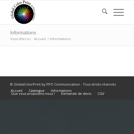
Informations
Vous êtes ici :
Accueil
/
Informations
© GlobalColorPrint by PPO Communication - Tous droits réservés
Accueil
Catalogue
Informations
Que vous proposons nous !
Demande de devis
CGV