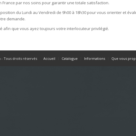
en France par nos soins pour garantir une totale satisfaction.
position du Lundi au Vendredi de 9h00 à 18h30 pour vous orienter et éva
votre demande.
é afin que vous ayez toujours votre interlocuteur privilégié.
- Tous droits réservés
Accueil
Catalogue
Informations
Que vous prop