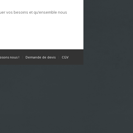
luer vos besoins et qu’ensemble nous
osons nous !
Demande de devis
CGV