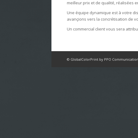
meilleur prix et de qualité, réalisées 
Une équipe dynamique est à votre dis
avançions vers la concrétisation de 
Un commercial client vous sera attribu
© GlobalColorPrint by PPO Communication 