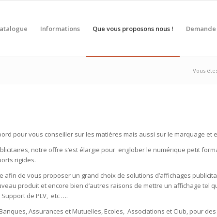
atalogue
Informations
Que vous proposons nous !
Demande 
Vous êtes 
bord pour vous conse
iller sur les matières mais aussi sur le marquage et en
publicitaires, notre offre s’est élargie pour englober le numérique petit fo
orts rigides.
te
afin de vous proposer
un grand
choix
de solutions d’affichages publicit
nouveau produit et encore bien d’autres raisons de mettre un affichage tel q
s, Support de PLV, etc ….
 Banques, Assurances et Mutuelles, Ecoles, Associations et Club, pour des