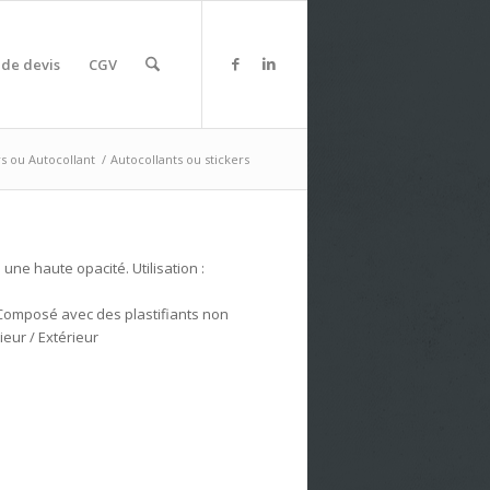
de devis
CGV
rs ou Autocollant
/
Autocollants ou stickers
une haute opacité. Utilisation :
. Composé avec des plastifiants non
ieur / Extérieur