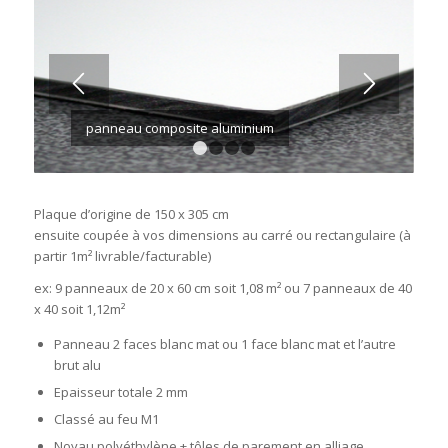
panneau composite aluminium
1
2
3
4
Plaque d’origine de 150 x 305 cm
ensuite coupée à vos dimensions au carré ou rectangulaire (à
partir 1m² livrable/facturable)
ex: 9 panneaux de 20 x 60 cm soit 1,08 m² ou 7 panneaux de 40
x 40 soit 1,12m²
Panneau 2 faces blanc mat ou 1 face blanc mat et l’autre
brut alu
Epaisseur totale 2 mm
Classé au feu M1
Noyau polyéthylène + tôles de parement en alliage,