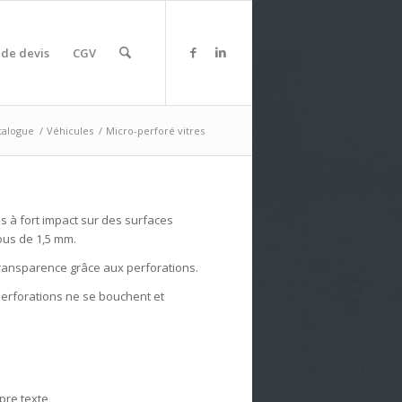
de devis
CGV
talogue
/
Véhicules
/
Micro-perforé vitres
s à fort impact sur des surfaces
rous de 1,5 mm.
e transparence grâce aux perforations.
perforations ne se bouchent et
opre texte