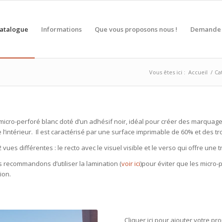
atalogue
Informations
Que vous proposons nous !
Demande 
Vous êtes ici :
Accueil
/
Ca
micro-perforé blanc doté d’un adhésif noir, idéal pour créer des marquage
l’intérieur. Il est caractérisé par une surface imprimable de 60% et des t
2 vues différentes : le recto avec le visuel visible et le verso qui offre un
 recommandons d’utiliser la lamination (
voir ici
)pour éviter que les micro-
ion.
Cliquer ici pour ajouter votre pr