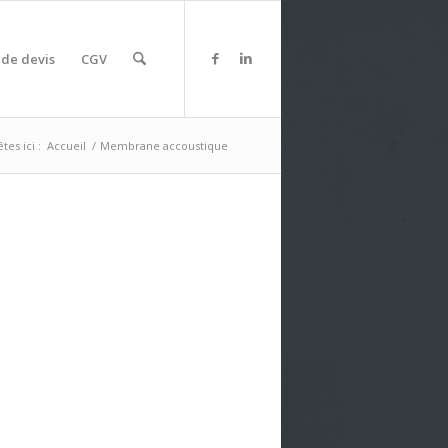
de devis
CGV
tes ici :
Accueil
/
Membrane accoustique