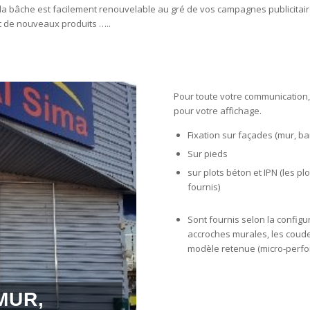
la bâche est facilement renouvelable au gré de vos campagnes publicitai
t de nouveaux produits …..
Pour toute votre communication
pour votre affichage.
Fixation sur façades (mur, bar
Sur pieds
sur plots béton et IPN (les pl
fournis)
Sont fournis selon la config
accroches murales, les coude
modèle retenue (micro-perfor
MUR,