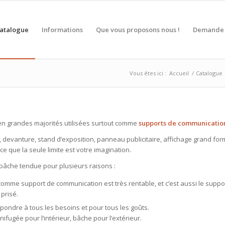
atalogue
Informations
Que vous proposons nous !
Demande 
Vous êtes ici :
Accueil
/
Catalogue
en grandes majorités utilisées surtout comme
supports de communicatio
 devanture, stand d’exposition, panneau publicitaire, affichage grand for
ce que la seule limite est votre imagination.
 bâche tendue pour plusieurs raisons :
e comme support de communication est très rentable, et c’est aussi le suppo
 prisé.
pondre à tous les besoins et pour tous les goûts.
fugée pour l’intérieur, bâche pour l’extérieur.