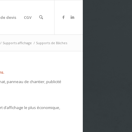
de devis
CGV
/
Supports affichage
/
Supports de Bâches
ns.
mat, panneau de chantier, publicité
rt d’affichage le plus économique,